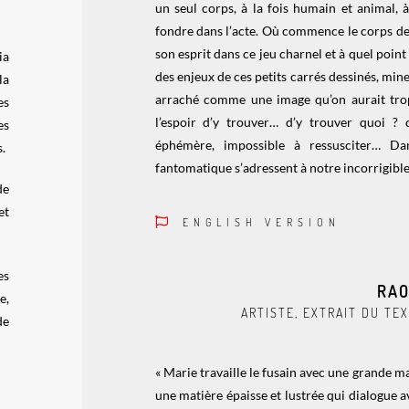
un seul corps, à la fois humain et animal, à 
fondre dans l’acte. Où commence le corps de
son esprit dans ce jeu charnel et à quel poin
ia
des enjeux de ces petits carrés dessinés, mine 
la
arraché comme une image qu’on aurait trop
es
l’espoir d’y trouver… d’y trouver quoi ?
es
éphémère, impossible à ressusciter… D
.
fantomatique s’adressent à notre incorrigible 
de
et
ENGLISH VERSION
es
RAO
e,
ARTISTE, EXTRAIT DU TEX
de
« Marie travaille le fusain avec une grande m
une matière épaisse et lustrée qui dialogue 