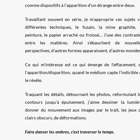
comme dispositifs à l’apparition d’un étrange entre-deux.
Travaillant souvent en série, je m’approprie ces sujets v
différentes techniques, le fusain, la mine graphite, 
peinture, le papier arraché ou froissé… J’use des contrast
entre les matières. Ainsi s’ébauchent de nouvell
perspectives, d’autres formes apparaissent, d’autres mondes
Ce qui m’intéresse est ce qui émerge de l’effacement, 
l’apparition/disparition, quand le médium capte l’indicible 
le révèle.
Traquant les détails, détournant les photos, reformulant l
contours jusqu’à épuisement, j’aime dessiner la lumièr
donner du mouvement aux images par le trait, les jeux 
clairs obscurs, de déformations.
Faire danser les ombres, c’est traverser le temps.