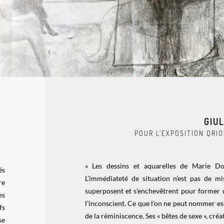
GIU
POUR L’EXPOSITION QRIO
« Les dessins et aquarelles de Marie Do
és
L’immédiateté de situation n’est pas de mi
re
superposent et s’enchevêtrent pour former d
es
l’inconscient. Ce que l’on ne peut nommer est 
fs
de la réminiscence. Ses « bêtes de sexe », cr
se