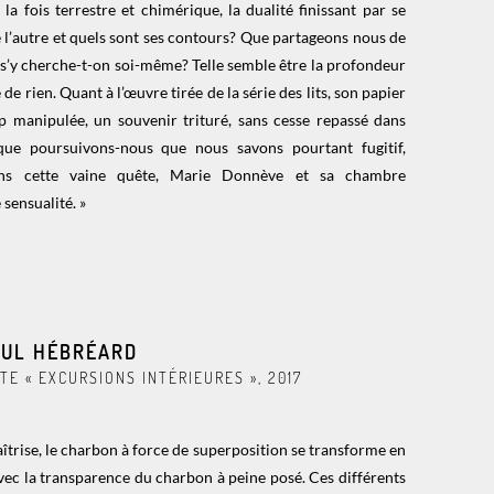
la fois terrestre et chimérique, la dualité finissant par se
 l’autre et quels sont ses contours? Que partageons nous de
t s’y cherche-t-on soi-même? Telle semble être la profondeur
de rien. Quant à l’œuvre tirée de la série des lits, son papier
 manipulée, un souvenir trituré, sans cesse repassé dans
 que poursuivons-nous que nous savons pourtant fugitif,
ans cette vaine quête, Marie Donnève et sa chambre
sensualité. »
UL HÉBRÉARD
TE « EXCURSIONS INTÉRIEURES », 2017
aîtrise, le charbon à force de superposition se transforme en
avec la transparence du charbon à peine posé. Ces différents