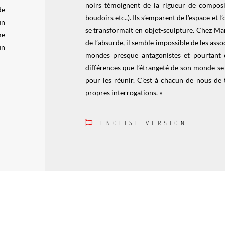
noirs témoignent de la rigueur de compositi
de
boudoirs etc..). Ils s’emparent de l’espace e
un
se transformait en objet-sculpture. Chez Mari
me
de l’absurde, il semble impossible de les asso
un
mondes presque antagonistes et pourtant c’
différences que l’étrangeté de son monde se l
pour les réunir. C’est à chacun de nous de t
propres interrogations. »
ENGLISH VERSION