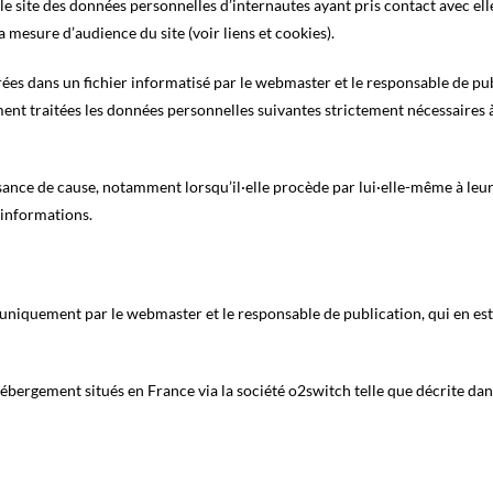
le site des données personnelles d’internautes ayant pris contact avec ell
 mesure d’audience du site (voir liens et cookies).
rées dans un fichier informatisé par le webmaster et le responsable de pu
ment traitées les données personnelles suivantes strictement nécessaires 
sance de cause, notamment lorsqu’il·elle procède par lui·elle-même à leur s
s informations.
 uniquement par le webmaster et le responsable de publication, qui en est 
bergement situés en France via la société o2switch telle que décrite dans