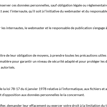
nserver ces données personnelles, sauf obligation légale ou réglementair
 avec l’internaute, qu’il soit à l’initiative du webmaster et du responsabl
ar les internautes, le webmaster et le responsable de publication s’engage 
itre de leur obligation de moyens, à prendre toutes les précautions utile
 matière pour garantir un niveau de sécurité adapté et pour protéger les
 autorisés.
la loi 78-17 du 6 janvier 1978 relative à l’informatique, aux fichiers et a
n et d’opposition aux données personnelles le·la concernant.
ier, demander leur effacement ou exercer votre droit à la limitation du 