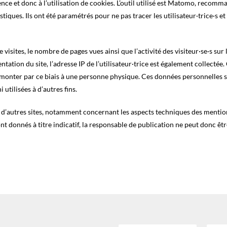
ce et donc à l’utilisation de cookies. L’outil utilisé est Matomo, recomm
iques. Ils ont été paramétrés pour ne pas tracer les utilisateur·trice·s et 
ites, le nombre de pages vues ainsi que l’activité des visiteur·se·s sur l
tion du site, l’adresse IP de l’utilisateur·trice est également collectée. 
emonter par ce biais à une personne physique. Ces données personnelles 
 utilisées à d’autres fins.
s d’autres sites, notamment concernant les aspects techniques des mention
sont donnés à titre indicatif, la responsable de publication ne peut donc ê